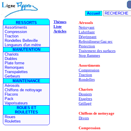
Thèmes
Aérosols
Liste
Nettoyant
Articles
Lubrifiant
Dégrippant
Refroidisseur Gaz sec
Protection
Traitement des surfaces
Stop flammes
Assortiments
Compression
Traction
Rondelles
Chariots
Dossiers
Etagères
Grillagé
Chiffons de nottoyage
Divers
Compression