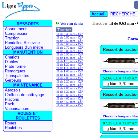
Traction
fil de 0.63 mm -
Voir plan du site
Traction
fil de 0.40 mm - CàP
fil de 0.50 mm - CàP
Cara
fil de 0.55 mm - CàP
fil de 0.63 mm - CàP
fil de 0.70 mm - CàP
Ressort de tracti
fil de 0.80 mm - CàP
fil de 0.90 mm - CàP
fil de 1.00 mm - CàP
fil de 1.10 mm - CàP
fil de 1.20 mm - CàP
fil de 1.40 mm - CàP
fil de 1.60 mm - CàP
Choisir la longueur libr
fil de 1.80 mm - CàP
52,66 EUR
fil de 2.00 mm - CàP
44,03 H.T
fil de 2.20 mm - CàP
fil de 2.50 mm - CàP
fil de 2.80 mm - CàP
fil de 3.20 mm - CàP
Ressort de tracti
fil de 3.60 mm - CàP
fil de 4.00 mm - CàP
fil de 4.50 mm - CàP
fil de 5.00 mm - CàP
Choisir la longueur libr
87,15 EUR
72,87 H.T