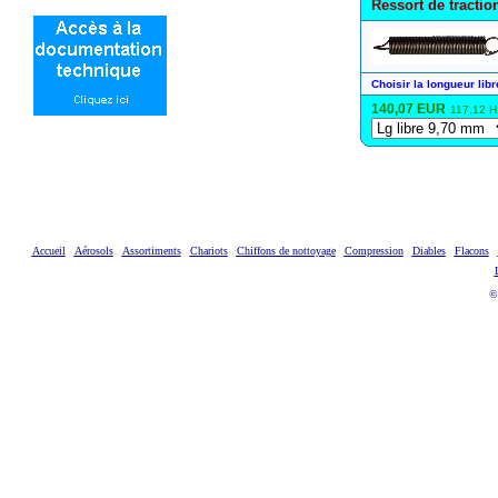
Ressort de tracti
Choisir la longueur libr
140,07 EUR
117,12 H
Accueil
Aérosols
Assortiments
Chariots
Chiffons de nottoyage
Compression
Diables
Flacons
©