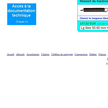
Ressort de tractio
Choisir la longueur libre
147,92 EUR
123,68 H
Accueil
Aérosols
Assortiments
Chariots
Chiffons de nottoyage
Compression
Diables
Flacons
©