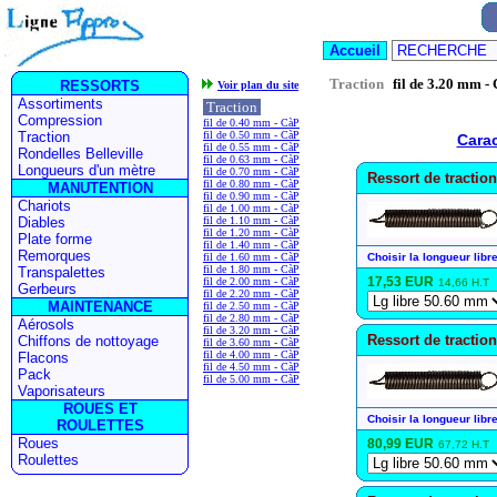
Traction
fil de 3.20 mm -
Voir plan du site
Traction
fil de 0.40 mm - CàP
fil de 0.50 mm - CàP
Carac
fil de 0.55 mm - CàP
fil de 0.63 mm - CàP
fil de 0.70 mm - CàP
Ressort de tractio
fil de 0.80 mm - CàP
fil de 0.90 mm - CàP
fil de 1.00 mm - CàP
fil de 1.10 mm - CàP
fil de 1.20 mm - CàP
fil de 1.40 mm - CàP
fil de 1.60 mm - CàP
Choisir la longueur libre
fil de 1.80 mm - CàP
17,53 EUR
fil de 2.00 mm - CàP
14,66 H.T
fil de 2.20 mm - CàP
fil de 2.50 mm - CàP
fil de 2.80 mm - CàP
fil de 3.20 mm - CàP
Ressort de tractio
fil de 3.60 mm - CàP
fil de 4.00 mm - CàP
fil de 4.50 mm - CàP
fil de 5.00 mm - CàP
Choisir la longueur libre
80,99 EUR
67,72 H.T